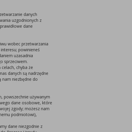
rzetwarzanie danych
ywania uzgodnionych z
ieprawidłowe dane
ciwu wobec przetwarzania
interesu; powinieneś
daniem uzasadnia
go sprzeciwem.
 celach, chyba że
 nas danych są nadrzędne
są nam niezbędne do
m, powszechnie używanym
owego dane osobowe, które
Twojej zgody; możesz nam
innemu podmiotowi),
zamy dane niezgodnie z