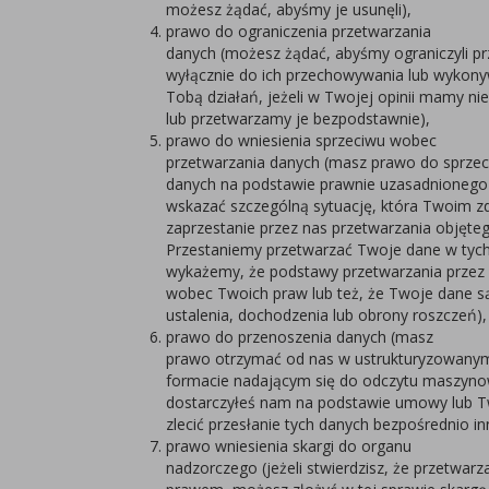
możesz żądać, abyśmy je usunęli),
prawo do ograniczenia przetwarzania
danych (możesz żądać, abyśmy ograniczyli p
wyłącznie do ich przechowywania lub wykon
Tobą działań, jeżeli w Twojej opinii mamy n
lub przetwarzamy je bezpodstawnie),
prawo do wniesienia sprzeciwu wobec
przetwarzania danych (masz prawo do sprze
danych na podstawie prawnie uzasadnionego 
wskazać szczególną sytuację, która Twoim z
zaprzestanie przez nas przetwarzania objęte
Przestaniemy przetwarzać Twoje dane w tych
wykażemy, że podstawy przetwarzania przez
wobec Twoich praw lub też, że Twoje dane 
ustalenia, dochodzenia lub obrony roszczeń),
prawo do przenoszenia danych (masz
prawo otrzymać od nas w ustrukturyzowany
formacie nadającym się do odczytu maszyn
dostarczyłeś nam na podstawie umowy lub 
zlecić przesłanie tych danych bezpośrednio 
prawo wniesienia skargi do organu
nadzorczego (jeżeli stwierdzisz, że przetwar