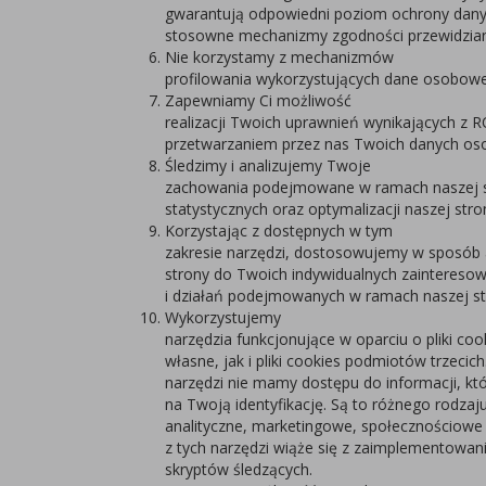
gwarantują odpowiedni poziom ochrony dan
stosowne mechanizmy zgodności przewidzia
Nie korzystamy z mechanizmów
profilowania wykorzystujących dane osobowe
Zapewniamy Ci możliwość
realizacji Twoich uprawnień wynikających z 
przetwarzaniem przez nas Twoich danych os
Śledzimy i analizujemy Twoje
zachowania podejmowane w ramach naszej st
statystycznych oraz optymalizacji naszej stro
Korzystając z dostępnych w tym
zakresie narzędzi, dostosowujemy w sposób
strony do Twoich indywidualnych zainteresowa
i działań podejmowanych w ramach naszej str
Wykorzystujemy
narzędzia funkcjonujące w oparciu o pliki co
własne, jak i pliki cookies podmiotów trzecic
narzędzi nie mamy dostępu do informacji, k
na Twoją identyfikację. Są to różnego rodzaj
analityczne, marketingowe, społecznościowe 
z tych narzędzi wiąże się z zaimplementowan
skryptów śledzących.