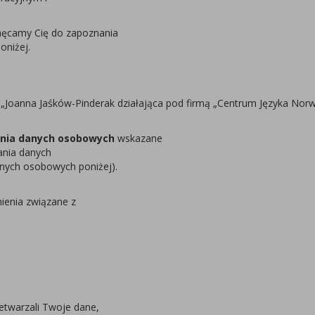
hęcamy Cię do zapoznania
oniżej.
Joanna Jaśków-Pinderak działająca pod firmą „Centrum Języka Norw
ania danych osobowych
wskazane
ania danych
anych osobowych poniżej).
ienia związane z
twarzali Twoje dane,