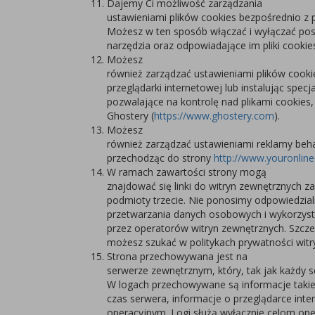
Dajemy Ci możliwość zarządzania
ustawieniami plików cookies bezpośrednio z 
Możesz w ten sposób włączać i wyłączać po
narzędzia oraz odpowiadające im pliki cookie
Możesz
również zarządzać ustawieniami plików cook
przeglądarki internetowej lub instalując specj
pozwalające na kontrolę nad plikami cookies, 
Ghostery (
https://www.ghostery.com
).
Możesz
również zarządzać ustawieniami reklamy beha
przechodząc do strony
http://www.youronlin
W ramach zawartości strony mogą
znajdować się linki do witryn zewnętrznych z
podmioty trzecie. Nie ponosimy odpowiedzial
przetwarzania danych osobowych i wykorzyst
przez operatorów witryn zewnętrznych. Szcz
możesz szukać w politykach prywatności witr
Strona przechowywana jest na
serwerze zewnętrznym, który, tak jak każdy se
W logach przechowywane są informacje takie j
czas serwera, informacje o przeglądarce inte
operacyjnym. Logi służą wyłącznie celom ope