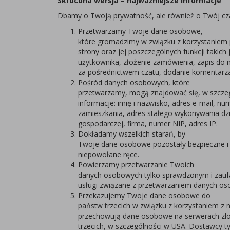
Skrócona wersja – najważniejsze informacje
Dbamy o Twoją prywatność, ale również o Twój cza
Przetwarzamy Twoje dane osobowe,
które gromadzimy w związku z korzystaniem p
strony oraz jej poszczególnych funkcji takich 
użytkownika, złożenie zamówienia, zapis do n
za pośrednictwem czatu, dodanie komentarza
Pośród danych osobowych, które
przetwarzamy, mogą znajdować się, w szczeg
informacje: imię i nazwisko, adres e-mail, nu
zamieszkania, adres stałego wykonywania dzi
gospodarczej, firma, numer NIP, adres IP.
Dokładamy wszelkich starań, by
Twoje dane osobowe pozostały bezpieczne i n
niepowołane ręce.
Powierzamy przetwarzanie Twoich
danych osobowych tylko sprawdzonym i za
usługi związane z przetwarzaniem danych o
Przekazujemy Twoje dane osobowe do
państw trzecich w związku z korzystaniem z n
przechowują dane osobowe na serwerach zl
trzecich, w szczególności w USA. Dostawcy ty