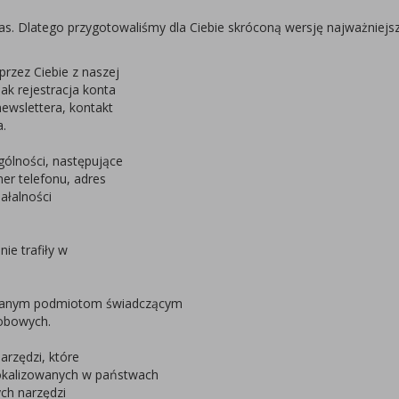
s. Dlatego przygotowaliśmy dla Ciebie skróconą wersję najważniejs
rzez Ciebie z naszej
jak rejestracja konta
ewslettera, kontakt
.
ólności, następujące
mer telefonu, adres
ałalności
ie trafiły w
ufanym podmiotom świadczącym
sobowych.
arzędzi, które
okalizowanych w państwach
ch narzędzi