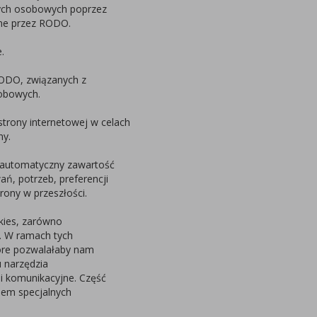
ych osobowych poprzez
ne przez RODO.
.
RODO, związanych z
obowych.
rony internetowej w celach
ny.
 automatyczny zawartość
ń, potrzeb, preferencji
ony w przeszłości.
okies, zarówno
h. W ramach tych
tóre pozwalałaby nam
u narzędzia
i komunikacyjne. Część
iem specjalnych