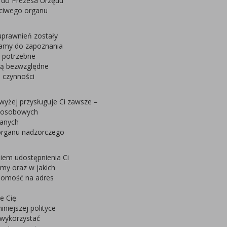
 do Prezesa Urzędu
ciwego organu
uprawnień zostały
camy do zapoznania
a potrzebne
są bezwzględne
h czynności
yżej przysługuje Ci zawsze –
h osobowych
danych
organu nadzorczego
iem udostępnienia Ci
amy oraz w jakich
adomość na adres
e Cię
niejszej polityce
 wykorzystać