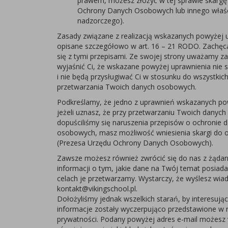
prawem, możesz złożyć w tej sprawie skargę
Ochrony Danych Osobowych lub innego właś
nadzorczego).
Zasady związane z realizacją wskazanych powyżej 
opisane szczegółowo w art. 16 – 21 RODO. Zachę
się z tymi przepisami. Ze swojej strony uważamy z
wyjaśnić Ci, że wskazane powyżej uprawnienia nie 
i nie będą przysługiwać Ci w stosunku do wszystkic
przetwarzania Twoich danych osobowych.
Podkreślamy, że jedno z uprawnień wskazanych pow
jeżeli uznasz, że przy przetwarzaniu Twoich danyc
dopuściliśmy się naruszenia przepisów o ochronie 
osobowych, masz możliwość wniesienia skargi do 
(Prezesa Urzędu Ochrony Danych Osobowych).
Zawsze możesz również zwrócić się do nas z żądan
informacji o tym, jakie dane na Twój temat posiad
celach je przetwarzamy. Wystarczy, że wyślesz wi
kontakt@vikingschool.pl.
Dołożyliśmy jednak wszelkich starań, by interesując
informacje zostały wyczerpująco przedstawione w ni
prywatności. Podany powyżej adres e-mail możesz