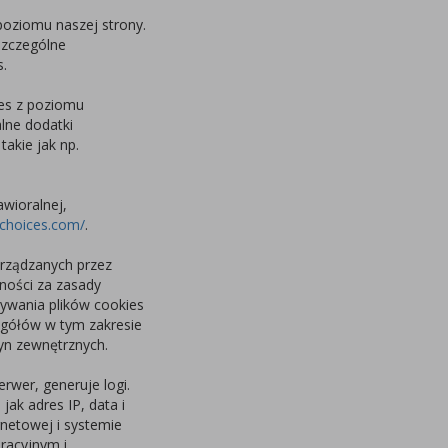
poziomu naszej strony.
szczególne
s.
ies z poziomu
alne dodatki
takie jak np.
wioralnej,
echoices.com/
.
arządzanych przez
ności za zasady
ywania plików cookies
egółów w tym zakresie
yn zewnętrznych.
rwer, generuje logi.
ak adres IP, data i
rnetowej i systemie
racyjnym i