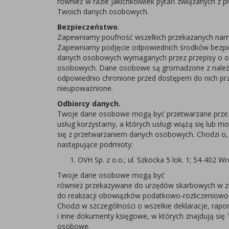
również w razie jakichkolwiek pytań związanych z 
Twoich danych osobowych.
Bezpieczeństwo
.
Zapewniamy poufność wszelkich przekazanych na
Zapewniamy podjęcie odpowiednich środków bezpi
danych osobowych wymaganych przez przepisy o o
osobowych. Dane osobowe są gromadzone z należy
odpowiednio chronione przed dostępem do nich pr
nieupoważnione.
Odbiorcy danych.
Twoje dane osobowe mogą być przetwarzane przez
usług korzystamy, a których usługi wiążą się lub m
się z przetwarzaniem danych osobowych. Chodzi o,
następujące podmioty:
OVH Sp. z o.o.; ul. Szkocka 5 lok. 1; 54-40
Twoje dane osobowe mogą być
również przekazywane do urzędów skarbowych w z
do realizacji obowiązków podatkowo-rozliczeniowo
Chodzi w szczególności o wszelkie deklaracje, rapo
i inne dokumenty księgowe, w których znajdują się
osobowe.