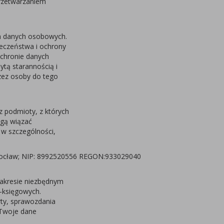
przetwarzaniem
m danych osobowych.
eczeństwa i ochrony
chronie danych
tą starannością i
zez osoby do tego
 podmioty, z których
ogą wiązać
 w szczególności,
2 Wrocław; NIP: 8992520556 REGON:933029040
akresie niezbędnym
-księgowych.
rty, sprawozdania
 Twoje dane